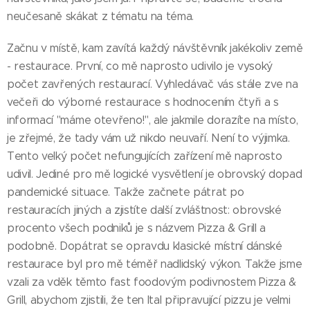
neučesaně skákat z tématu na téma.
Začnu v místě, kam zavítá každý návštěvník jakékoliv země
- restaurace. První, co mě naprosto udivilo je vysoký
počet zavřených restaurací. Vyhledávač vás stále zve na
večeři do výborné restaurace s hodnocením čtyři a s
informací "máme otevřeno!", ale jakmile dorazíte na místo,
je zřejmé, že tady vám už nikdo neuvaří. Není to výjimka.
Tento velký počet nefungujících zařízení mě naprosto
udivil. Jediné pro mě logické vysvětlení je obrovský dopad
pandemické situace. Takže začnete pátrat po
restauracích jiných a zjistíte další zvláštnost: obrovské
procento všech podniků je s názvem Pizza & Grill a
podobně. Dopátrat se opravdu klasické místní dánské
restaurace byl pro mě téměř nadlidský výkon. Takže jsme
vzali za vděk těmto fast foodovým podivnostem Pizza &
Grill, abychom zjistili, že ten Ital připravující pizzu je velmi