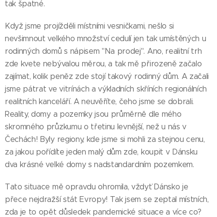
tak špatné.
Když jsme projížděli místními vesničkami, nešlo si
nevšimnout velkého množství cedulí jen tak umístěných u
rodinných domů s nápisem "Na prodej". Ano, realitní trh
zde kvete nebývalou měrou, a tak mě přirozeně začalo
zajímat, kolik peněz zde stojí takový rodinný dům. A začali
jsme pátrat ve vitrínách a výkladních skříních regionálních
realitních kanceláří. A neuvěříte, čeho jsme se dobrali.
Reality, domy a pozemky jsou průměrně dle mého
skromného průzkumu o třetinu levnější, než u nás v
Čechách! Byly regiony, kde jsme si mohli za stejnou cenu,
za jakou pořídíte jeden malý dům zde, koupit v Dánsku
dva krásné velké domy s nadstandardním pozemkem.
Tato situace mě opravdu ohromila, vždyť Dánsko je
přece nejdražší stát Evropy! Tak jsem se zeptal místních,
zda je to opět důsledek pandemické situace a více co?