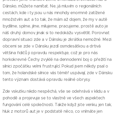
Dánsko, můžete namítat. Ne, já mluvím o regionálních
cestách, kde i ty jsou u nás mnohdy enormně zatížené
množstvím aut a to tak, že mám až dojem, že my v autě
bydlíme, spíme, jíme, milujeme, pracujeme, prostě auto je
náš druhý domov, jinak si to nedokážu vysvětlit. Porovnat
dopravní situaci zde a v Dánsku je zkrátka nemožné. Mezi
obcemi se zde v Dánsku jezdí osmdesátkou a drtivá
většina řidičů ji opravdu respektuje, což je pro nás
horkokrevné Čechy zvyklé na dennodenní boj o přežití na
silnici zpočátku velmi frustrující. Pokud jsem někdy psal o
tom, že holandské silnice vás téměř uspávají, zde v Dánsku
tento význam dostává opravdu reálné obrysy.
Zde vskutku nikdo nespěchá, vše se odehrává v klidu a v
pohodě a projevuje se to vlastně ve všech aspektech
fungování celé společnosti. Takže když jste venku, jen tak,
hluk z motorů aut je v podstatě něco, co vnímáte jen