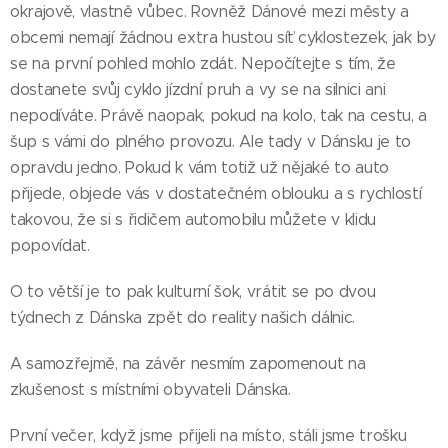
okrajově, vlastně vůbec. Rovněž Dánové mezi městy a
obcemi nemají žádnou extra hustou síť cyklostezek, jak by
se na první pohled mohlo zdát. Nepočítejte s tím, že
dostanete svůj cyklo jízdní pruh a vy se na silnici ani
nepodíváte. Právě naopak, pokud na kolo, tak na cestu, a
šup s vámi do plného provozu. Ale tady v Dánsku je to
opravdu jedno. Pokud k vám totiž už nějaké to auto
přijede, objede vás v dostatečném oblouku a s rychlostí
takovou, že si s řidičem automobilu můžete v klidu
popovídat.
O to větší je to pak kulturní šok, vrátit se po dvou
týdnech z Dánska zpět do reality našich dálnic.
A samozřejmě, na závěr nesmím zapomenout na
zkušenost s místními obyvateli Dánska.
První večer, když jsme přijeli na místo, stáli jsme trošku