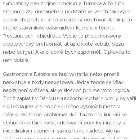
sympatický pán zřejmě odněkud z Turecka a že tuto
stejnou pizzu dostanete v podstatě ve všech takových
podnicích, protože je to zmražený polotovar. A tak je to
stejné s jakýmkoliv dalším jídlem, které si v těchto
"restauracích" objednáte. Vše je to předpřipravený
polotovarový prefabrikát, ať už chcete kebab, pizzu
nebo burger. A ano, úplně bych zapomněl... Opravdu to
není dobré!
Gastronomie Dánska se buď vytratila, nebo prostě
neexistuje a nikdy neexistovala. Jedna teorie se však
nabízí, není ověřená, ale je alespoň pro mě velmi logická.
Totiž zaplatit v Dánsku skutečného kuchaře, který by vařil
skutečná jídla je v době skutečně vysokých mezd v
Dánsku skutečně problematické. Takže tito kuchaři se
stahují do větších měst, kde kvalitní podniky, mnohdy s
michelinským oceněním samozřejmě najdete. Ale na
periferii, v regionech si prostě musíte vystačit s tím, že