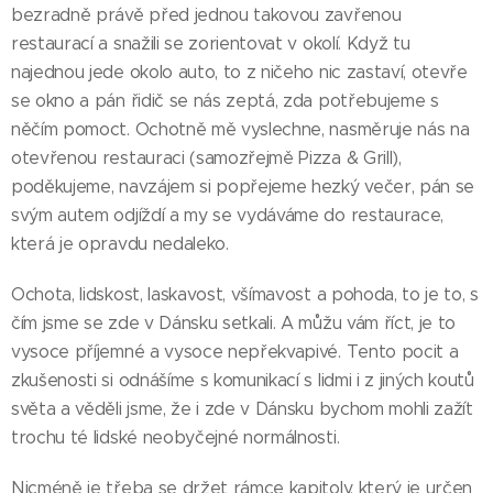
bezradně právě před jednou takovou zavřenou
restaurací a snažili se zorientovat v okolí. Když tu
najednou jede okolo auto, to z ničeho nic zastaví, otevře
se okno a pán řidič se nás zeptá, zda potřebujeme s
něčím pomoct. Ochotně mě vyslechne, nasměruje nás na
otevřenou restauraci (samozřejmě Pizza & Grill),
poděkujeme, navzájem si popřejeme hezký večer, pán se
svým autem odjíždí a my se vydáváme do restaurace,
která je opravdu nedaleko.
Ochota, lidskost, laskavost, všímavost a pohoda, to je to, s
čím jsme se zde v Dánsku setkali. A můžu vám říct, je to
vysoce příjemné a vysoce nepřekvapivé. Tento pocit a
zkušenosti si odnášíme s komunikací s lidmi i z jiných koutů
světa a věděli jsme, že i zde v Dánsku bychom mohli zažít
trochu té lidské neobyčejné normálnosti.
Nicméně je třeba se držet rámce kapitoly, který je určen