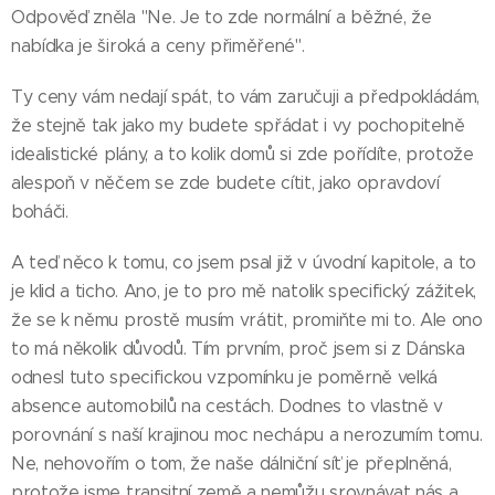
Odpověď zněla "Ne. Je to zde normální a běžné, že
nabídka je široká a ceny přiměřené".
Ty ceny vám nedají spát, to vám zaručuji a předpokládám,
že stejně tak jako my budete spřádat i vy pochopitelně
idealistické plány, a to kolik domů si zde pořídíte, protože
alespoň v něčem se zde budete cítit, jako opravdoví
boháči.
A teď něco k tomu, co jsem psal již v úvodní kapitole, a to
je klid a ticho. Ano, je to pro mě natolik specifický zážitek,
že se k němu prostě musím vrátit, promiňte mi to. Ale ono
to má několik důvodů. Tím prvním, proč jsem si z Dánska
odnesl tuto specifickou vzpomínku je poměrně velká
absence automobilů na cestách. Dodnes to vlastně v
porovnání s naší krajinou moc nechápu a nerozumím tomu.
Ne, nehovořím o tom, že naše dálniční síť je přeplněná,
protože jsme transitní země a nemůžu srovnávat nás a