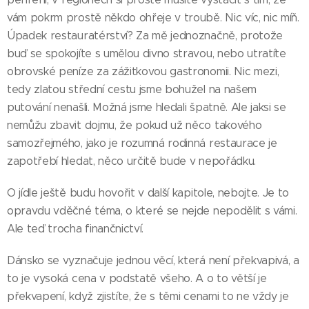
vám pokrm prostě někdo ohřeje v troubě. Nic víc, nic míň.
Úpadek restauratérství? Za mě jednoznačně, protože
buď se spokojíte s umělou divno stravou, nebo utratíte
obrovské peníze za zážitkovou gastronomii. Nic mezi,
tedy zlatou střední cestu jsme bohužel na našem
putování nenašli. Možná jsme hledali špatně. Ale jaksi se
nemůžu zbavit dojmu, že pokud už něco takového
samozřejmého, jako je rozumná rodinná restaurace je
zapotřebí hledat, něco určitě bude v nepořádku.
O jídle ještě budu hovořit v další kapitole, nebojte. Je to
opravdu vděčné téma, o které se nejde nepodělit s vámi.
Ale teď trocha finančnictví.
Dánsko se vyznačuje jednou věcí, která není překvapivá, a
to je vysoká cena v podstatě všeho. A o to větší je
překvapení, když zjistíte, že s těmi cenami to ne vždy je