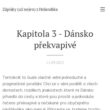
Zápisky (už nejen) z Holandska
Kapitola 3 - Dánsko
překvapivé
11.09.2022
Tentokrát to bude vlastně velmi jednoduché a
pragmatické povídání. Chci se s vámi podělit o všech
divnostech, rozdílech, jinakostech, které mi Dánsko
přivedlo do cesty a které jsou prostě a jednoduše
řečeno překvapivé a nečekané pro obyčejného
návštěvníka, jako jsem já. Připravte se, budeme trochu