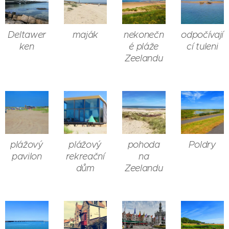
Deltawer
maják
nekonečn
odpočívají
ken
é pláže
cí tuleni
Zeelandu
plážový
plážový
pohoda
Poldry
pavilon
rekreační
na
dům
Zeelandu