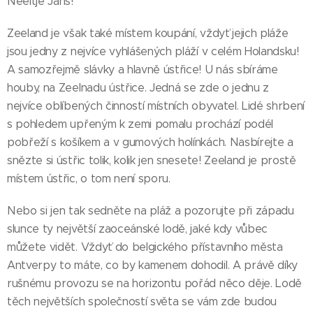
Neeltje Jans!
Zeeland je však také místem koupání, vždyť jejich pláže
jsou jedny z nejvíce vyhlášených pláží v celém Holandsku!
A samozřejmě slávky a hlavně ústřice! U nás sbíráme
houby, na Zeelnadu ústřice. Jedná se zde o jednu z
nejvíce oblíbených činností místních obyvatel. Lidé shrbení
s pohledem upřeným k zemi pomalu prochází podél
pobřeží s košíkem a v gumových holínkách. Nasbírejte a
snězte si ústřic tolik, kolik jen snesete! Zeeland je prostě
místem ústřic, o tom není sporu.
Nebo si jen tak sedněte na pláž a pozorujte při západu
slunce ty největší zaoceánské lodě, jaké kdy vůbec
můžete vidět. Vždyť do belgického přístavního města
Antverpy to máte, co by kamenem dohodil. A právě díky
rušnému provozu se na horizontu pořád něco děje. Lodě
těch největších společností světa se vám zde budou