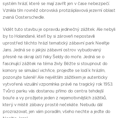
systém hrází, které se mají zavřít jen v čase nebezpečí.
Vznikla tím rovněž obrovská protizáplavová jezerní oblast
zvaná Oosterschedle.
Vidět tuto stavbu je opravdu jedinečný zážitek. Ale nebyli
by to Holanďané, kteří by si zároveň nepostavili
uprostřed těchto hrází tematický zábavní park Neeltje
Jans. Jedná se o jakýsi zábavní ostrov vybudovaný
přesně na okraji ústí řeky Šeldy do moře. Jedná se o
fascinující zážitek na téma živly. Běžte si stoupnout do
komory se simulací vichřice, projeďte se lodí k hrázím,
pozorujte tuleně! Ale největším zážitkem je autenticky
vytvořená vizuální vzpomínka právě na tragický rok 1953.
Tvůrci parku vás dostanou přímo do centra tehdejší
bouře a vy prožijete jeden z nejemotivnějších zážitků,
který v místě zábavy prostě nečekáte. Nebudu dál
prozrazovat, jen vám poradím, všeho nechte a jeďte do