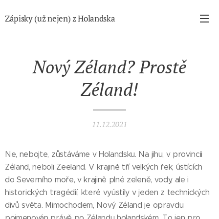
Zápisky (už nejen) z Holandska
Nový Zéland? Prostě
Zéland!
11.12.2021
Ne, nebojte, zůstáváme v Holandsku. Na jihu, v provincii
Zéland, neboli Zeeland. V krajině tří velkých řek, ústících
do Severního moře, v krajině plné zeleně, vody, ale i
historických tragédií, které vyústily v jeden z technických
divů světa. Mimochodem, Nový Zéland je opravdu
pojmenován právě po Zélandu holandském. To jen pro