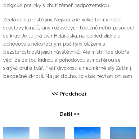
belgické pralinky s chutí téměř nadpozemskou.
Zeeland je prostě jiný. Nejsou zde velké farmy nebo
soustavy kanálů, lány rozkvetlých tulipánů nebo pasoucích
se krav. Je to jiná tvář Holandska, na pohled vlídná a
pohodová s nekonečnými písčitými plážemi a
bezstarostností jejich návštěvníků. Ale místní lidé dobře
vědí, že za tou klidnou a pohodovou atmosférou se
skrývá druhá tvář. Tvář divokosti a nezměrné síly. Zatím ji
bezpečně zkrotili. Na jak dlouho, to však neví ani oni sami.
<< Předchozí
Další >>