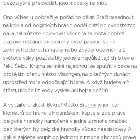
bezostyšně předvádět, jako modelky na molu.
Ono vůbec u pobřeží je pořád co dělat. Stačí nasednout
na kolo a od belgických hranic podél pláží po cyklostezce
dál a dál můžete objevovat všechna ta místa pobřeží,
plážové restaurační pavilony, ovce pasoucí se na
zelených poldrech, majáky nebo zbytky opevnění z 2.
světové války, pozůstatky jedné z nejdůležitějších bitev o
řeku Šeldu. Krajina se mění, najednou lze spatřit v dálce na
protějším břehu město Vlissingen, na písečných dunách
uprostřed moře odpočívající tuleně. A když budete mít
štěstí, uvidíte i z vody vyskakující hejna delfínů.
A využijte blízkost Belgie! Město Bruggy je jen pár
kilometrů od hranic s Holandskem, kupte si zde pravé
belgické hranolky namočené v jedné z mnoha omáček,
bez kterých by belgické hranolky vůbec neexistovaly. A
pak si zajděte koupit do jednoho z mnoha obchodů pravé