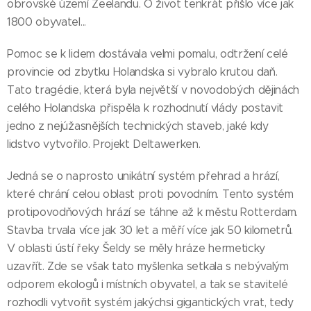
obrovské území Zeelandu. O život tenkrát přišlo více jak
1800 obyvatel...
Pomoc se k lidem dostávala velmi pomalu, odtržení celé
provincie od zbytku Holandska si vybralo krutou daň.
Tato tragédie, která byla největší v novodobých dějinách
celého Holandska přispěla k rozhodnutí vlády postavit
jedno z nejúžasnějších technických staveb, jaké kdy
lidstvo vytvořilo. Projekt Deltawerken.
Jedná se o naprosto unikátní systém přehrad a hrází,
které chrání celou oblast proti povodním. Tento systém
protipovodňových hrází se táhne až k městu Rotterdam.
Stavba trvala více jak 30 let a měří více jak 50 kilometrů.
V oblasti ústí řeky Šeldy se měly hráze hermeticky
uzavřít. Zde se však tato myšlenka setkala s nebývalým
odporem ekologů i místních obyvatel, a tak se stavitelé
rozhodli vytvořit systém jakýchsi gigantických vrat, tedy