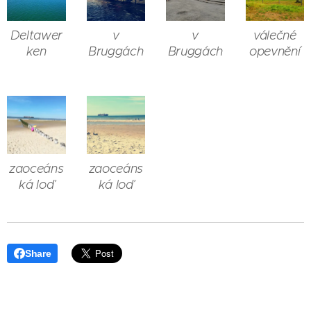
Deltawer
v
v
válečné
ken
Bruggách
Bruggách
opevnění
zaoceáns
zaoceáns
ká loď
ká loď
Share