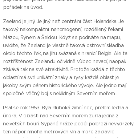
pořádek na úvod.
Zeeland je jiný. Je jiný než centrální část Holandska. Je
takový nekompaktní, nehomogenní, rozdělený řekami
Mázou, Rýnem a Šeldou. Když se podíváte na mapu,
uvidíte, že Zeeland je vlastně taková ostrovní skladba
okolo těchto řek, na jihu svázaná s hranicí Belgie. Ale ta
roztříštěnost Zeelandu očividně vůbec nevadí, naopak
získává tak na své atraktivitě. Protože každá z těchto
oblastí má své unikátní znaky a rysy, každá oblast je
jakoby svým pánem historického vývoje. Ale jedno mají
společné: věčný boj s neklidným Severním mořem...
Psal se rok 1953. Byla hluboká zimní noc, přelom ledna a
února. V oblasti nad Severním mořem zuřila jedna z
největších bouří. Sypané hráze podél pobřeží nevydržely
ten nápor mnoha metrových vln a moře zaplavilo