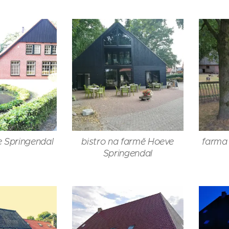
 Springendal
bistro na farmě Hoeve
farma
Springendal