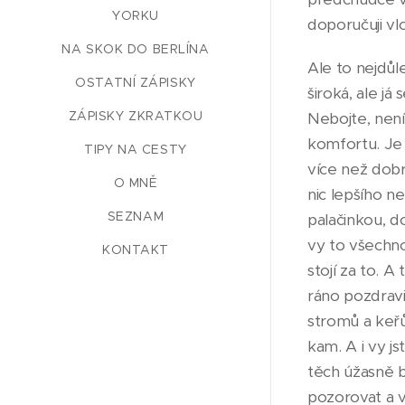
YORKU
doporučuji vl
NA SKOK DO BERLÍNA
Ale to nejdůl
OSTATNÍ ZÁPISKY
široká, ale j
ZÁPISKY ZKRATKOU
Nebojte, není
komfortu. Je 
TIPY NA CESTY
více než dobr
O MNĚ
nic lepšího 
SEZNAM
palačinkou, 
vy to všechno 
KONTAKT
stojí za to. 
ráno pozdravi
stromů a keřů
kam. A i vy js
těch úžasně b
pozorovat a v