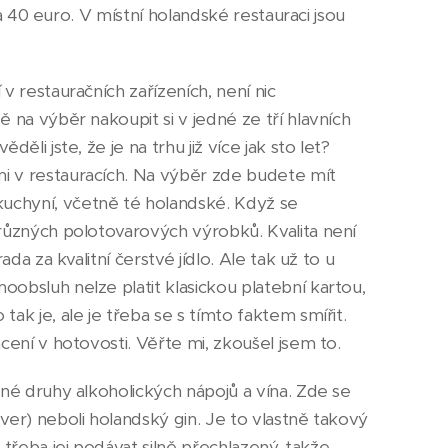
va 40 euro. V místní holandské restauraci jsou
v restauračních zařízeních, není nic
 na výběr nakoupit si v jedné ze tří hlavních
li jste, že je na trhu již více jak sto let?
i v restauracích. Na výběr zde budete mít
uchyní, včetně té holandské. Když se
 různých polotovarových výrobků. Kvalita není
da za kvalitní čerstvé jídlo. Ale tak už to u
obsluh nelze platit klasickou platební kartou,
ak je, ale je třeba se s tímto faktem smířit.
cení v hotovosti. Věřte mi, zkoušel jsem to.
zné druhy alkoholických nápojů a vína. Zde se
ver) neboli holandský gin. Je to vlastně takový
řeba jej podávat silně přechlazený, takže