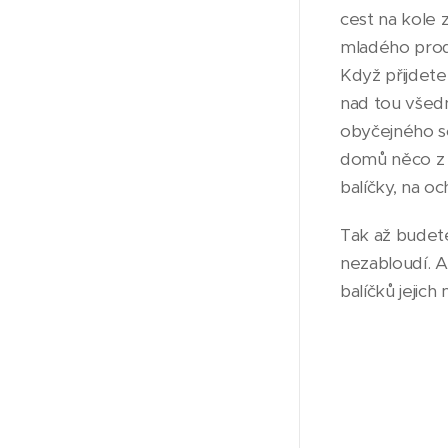
cest na kole 
mladého proda
Když přijdete
nad tou všed
obyčejného so
domů něco z t
balíčky, na o
Tak až budete
nezabloudí. A
balíčků jejich