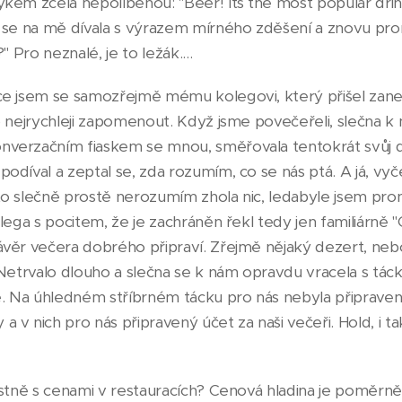
ykem zcela nepolíbenou: "Beer! It´s the most popular drink
a se na mě dívala s výrazem mírného zděšení a znovu pro
?" Pro neznalé, je to ležák....
ce jsem se samozřejmě mému kolegovi, který přišel zaned
co nejrychleji zapomenout. Když jsme povečeřeli, slečna 
nverzačním fiaskem se mnou, směřovala tentokrát svůj 
podíval a zeptal se, zda rozumím, co se nás ptá. A já, v
to slečně prostě nerozumím zhola nic, ledabyle jsem pron
olega s pocitem, že je zachráněn řekl tedy jen familiárně "
ávěr večera dobrého připraví. Zřejmě nějaký dezert, nebo d
. Netrvalo dlouho a slečna se k nám opravdu vracela s táck
le. Na úhledném stříbrném tácku pro nás nebyla připraven
a v nich pro nás připravený účet za naši večeři. Hold, i
lastně s cenami v restauracích? Cenová hladina je poměrně 