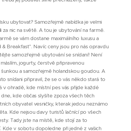
andsku ubytovat? Samozřejmě nabídka je velmi
 za nic na světě. A tou je ubytování na farmě.
 farmě se vám dostane maximálního luxusu a
d & Breakfast". Navíc ceny jsou pro nás opravdu
chtějte samozřejmě ubytování se snídaní! Není
áslím, jogurty, čerstvě připravenou
, šunkou a samozřejmě holandskou goudou. A
o snídani připravil, že se o vás někdo stará to
há v ohradě, kde místní pes vás přijde každé
dne, kde občas slyšíte zpoza všech těch
tních obyvatel vesničky, kterak jedou neznámo
věta. Kde nejsou davy turistů lačnící po všech
. Tady jste na místě, kde stojí za to
. Kde v sobotu dopoledne při jedné z vašich