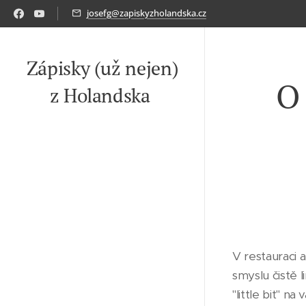
josefg@zapiskyzholandska.cz
Zápisky (už nejen)
O 
z Holandska
V restauraci a
smyslu čistě 
"little bit" n