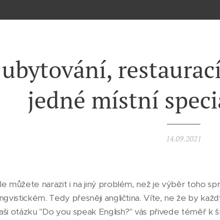
ubytování, restaurac
jedné místní specia
14.09.2021
le můžete narazit i na jiný problém, než je výběr toho spr
lingvistickém. Tedy přesněji angličtina. Víte, ne že by k
a vaši otázku "Do you speak English?" vás přivede téměř k š