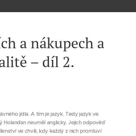
ích a nákupech a
litě – díl 2.
ávného jídla. A tím je jazyk. Tedy jazyk ve
aždý Holanďan neuměl anglicky. Jejich odpověď
ílenství ve chvíli, kdy každý z nich promluví