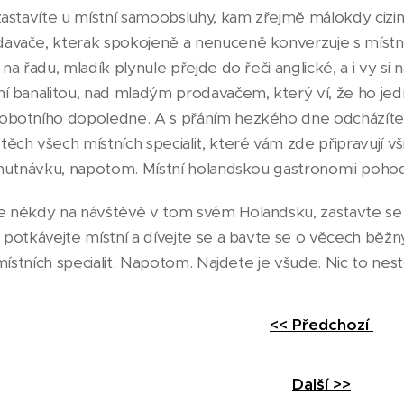
zastavíte u místní samoobsluhy, kam zřejmě málokdy cizine
vače, kterak spokojeně a nenuceně konverzuje s místními
 na řadu, mladík plynule přejde do řeči anglické, a i vy 
ní banalitou, nad mladým prodavačem, který ví, že ho j
botního dopoledne. A s přáním hezkého dne odcházíte a n
ěch všech místních specialit, které vám zde připravují vši
chutnávku, napotom. Místní holandskou gastronomii pohody
 někdy na návštěvě v tom svém Holandsku, zastavte se po
 potkávejte místní a dívejte se a bavte se o věcech běž
 místních specialit. Napotom. Najdete je všude. Nic to nest
<< Předchozí
Další >>