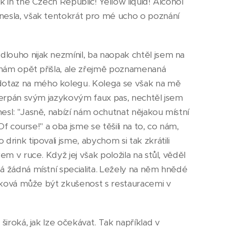
 in the Czech Republic! Yellow liquid! Alcohol
nesla, však tentokrát pro mé ucho o poznání
louho nijak nezmínil, ba naopak chtěl jsem na
k nám opět přišla, ale zřejmě poznamenaná
dotaz na mého kolegu. Kolega se však na mě
yčerpán svým jazykovým faux pas, nechtěl jsem
esl: "Jasně, nabízí nám ochutnat nějakou místní
Of course!" a oba jsme se těšili na to, co nám,
rink tipovali jsme, abychom si tak zkrátili
em v ruce. Když jej však položila na stůl, věděl
á žádná místní specialita. Ležely na něm hnědé
 taková může být zkušenost s restauracemi v
široká, jak lze očekávat. Tak například v