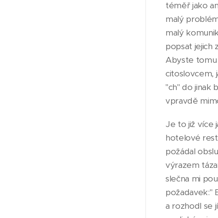
téměř jako an
malý problém
malý komunikač
popsat jejich
Abyste tomu r
citoslovcem, 
"ch" do jinak
vpravdě mim
Je to již víc
hotelové rest
požádal obslu
výrazem táza
slečna mi pou
požadavek:" B
a rozhodl se 