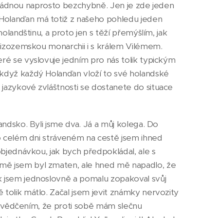
ou vládnou naprosto bezchybně. Jen je zde jeden
 Holanďan má totiž z našeho pohledu jeden
holandštinu, a proto jen s těží přemýšlím, jak
 nizozemskou monarchii i s králem Vilémem.
eré se vyslovuje jedním pro nás tolik typickým
 když každý Holanďan vloží to své holandské
 jazykové zvláštnosti se dostanete do situace
andsko. Byli jsme dva. Já a můj kolega. Do
po celém dni stráveném na cestě jsem ihned
objednávkou, jak bych předpokládal, ale s
jmě jsem byl zmaten, ale hned mě napadlo, že
k jsem jednoslovně a pomalu zopakoval svůj
 tolik mátlo. Začal jsem jevit známky nervozity
přesvědčením, že proti sobě mám slečnu