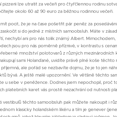
í pizzerii lze utratit za večeři pro čtyřčlennou rodinu sot
čítejte okolo 60 až 90 euro za běžnou rodinnou večeři.
ít pocit, že je na čase pošetřit pár peněz za posedávání 
zaskočit si do jedné z místních samoobsluh. Máte v zásadě
í, nechybí ani pro nás tolik známý Albert. Mimochodem, vědě
ech jsou pro nás poměrně příznivé, v kontrastu s cenam
přeberné množství polotovarů z různých mezinárodních k
nakupují sami Holanďané, uvidíte právě plné koše těchto
 příjemná, ale pořád se nezbavíte dojmu, že je to jen náhra
tů bývá. A ještě malé upozornění. Ve většině těchto samo
íte u sebe v peněžence. Dodnes jsem nepochopil, proč to t
ch platebních karet vás prostě nezachrání od nutnosti pla
sti vestibulů těchto samoobsluh pak můžete nakoupit i rů
jednom klasicky holandském likéru a tím je genever (jene
ech ginů, jehož hlavním základem je sladový ječmen. Je t