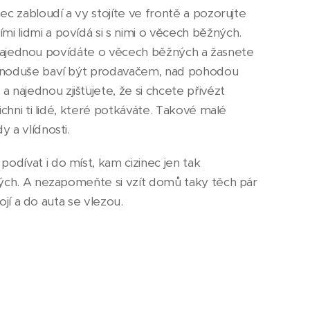
c zabloudí a vy stojíte ve frontě a pozorujte
 lidmi a povídá si s nimi o věcech běžných.
si najednou povídáte o věcech běžných a žasnete
ednoduše baví být prodavačem, nad pohodou
ajednou zjišťujete, že si chcete přivézt
chni ti lidé, které potkáváte. Takové malé
 a vlídnosti.
dívat i do míst, kam cizinec jen tak
ných. A nezapomeňte si vzít domů taky těch pár
ojí a do auta se vlezou.