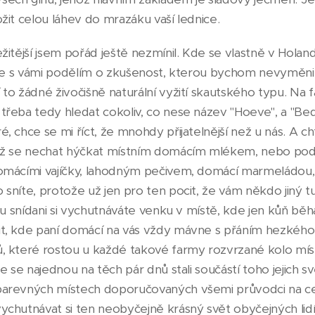
ožit celou láhev do mrazáku vaší lednice.
ežitější jsem pořád ještě nezmínil. Kde se vlastně v Hol
á se s vámi podělím o zkušenost, kterou bychom nevyměnili
 to žádné živočišně naturální vyžití skautského typu. Na
třeba tedy hledat cokoliv, co nese název "Hoeve", a "Be
é, chce se mi říct, že mnohdy přijatelnější než u nás. A 
než se nechat hýčkat místním domácím mlékem, nebo podm
domácími vajíčky, lahodným pečivem, domácí marmeládou
sníte, protože už jen pro ten pocit, že vám někdo jiný tut
A tu snídani si vychutnáváte venku v místě, kde jen kůň bě
t, kde paní domácí na vás vždy mávne s přáním hezkého 
, které rostou u každé takové farmy rozvrzané kolo mís
te se najednou na těch pár dnů stali součástí toho jejich s
arevných místech doporučovaných všemi průvodci na cesty
ychutnávat si ten neobyčejně krásný svět obyčejných lidí