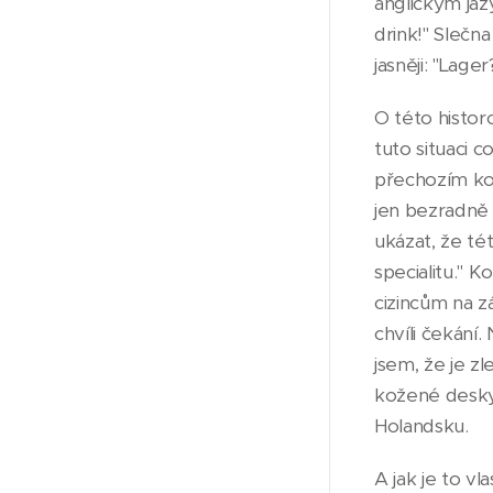
anglickým jaz
drink!" Slečn
jasněji: "Lager
O této histor
tuto situaci 
přechozím ko
jen bezradně 
ukázat, že té
specialitu." K
cizincům na z
chvíli čekání
jsem, že je z
kožené desky 
Holandsku.
A jak je to v