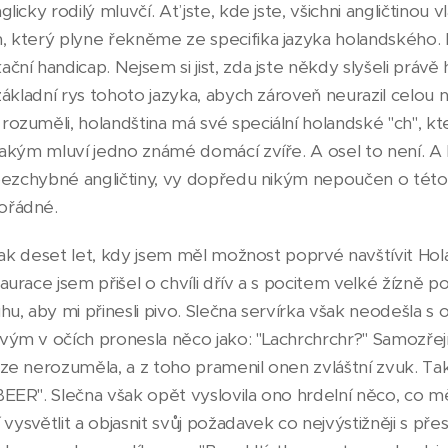
glicky rodilý mluvčí. Ať jste, kde jste, všichni angličtin
, který plyne řekněme ze specifika jazyka holandského.
ní handicap. Nejsem si jist, zda jste někdy slyšeli právě 
 základní rys tohoto jazyka, abych zároveň neurazil celou
ozuměli, holandština má své speciální holandské "ch", kt
jakým mluví jedno známé domácí zvíře. A osel to není. A
 bezchybné angličtiny, vy dopředu nikým nepoučen o této
ořádné.
e jak deset let, kdy jsem měl možnost poprvé navštívit Hol
aurace jsem přišel o chvíli dřív a s pocitem velké žízně 
hu, aby mi přinesli pivo. Slečna servírka však neodešla s 
vým v očích pronesla něco jako: "Lachrchrchr?" Samozře
ze nerozuměla, a z toho pramenil onen zvláštní zvuk. Ta
EER". Slečna však opět vyslovila ono hrdelní něco, co mě
jí vysvětlit a objasnit svůj požadavek co nejvýstižněji s 