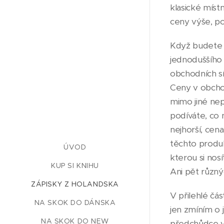
klasické místn
ceny výše, po
Když budete m
jednoduššího 
obchodních sít
Ceny v obchod
mimo jiné ne
podíváte, co 
nejhorší, cena
těchto produk
ÚVOD
kterou si nos
KUP SI KNIHU
Ani pět různý
ZÁPISKY Z HOLANDSKA
V přilehlé čá
NA SKOK DO DÁNSKA
jen zmíním o 
NA SKOK DO NEW
předchůdce vš