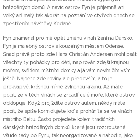
hrázděných domů. A navíc ostrov Fyn je příjemně ani
velký ani malý, tak akorát na poznání ve čtyřech dnech se
zpestřením návštěvy Kodaně.
Fyn znamenal pro mě opět změnu v nahlížení na Dánsko.
Fyn je malebný ostrov s kouzelným městem Odense.
Snad právě proto zde Hans Christián Andersen mohl psát
všechny ty pohádky pro děti, inspirován zdejší krajinou,
mořem, světlem, místními domky a já vám nevím čím vším
ještě. Najdete zde roviny, ale především, a to je
překvapivé, krásnou mírně zvlněnou krajinu. Až máte
pocit, že v těch vlnách se zrcadlí celé moře, které ostrov
obklopuje. Když projíždíte ostrov autem, někdy máte
pocit, že spíše kormidlujete loď a proháníte se ve vlnách
místního Beltu. Často projedete kolem tradičních
dánských hrázděných domků, které jsou roztroušené
všude tady po Fynu, tak neorganizovaně a nahodile, jako