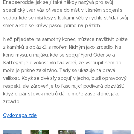
Enebaerodde, jak se jí také někdy nazývá pro svůj
specifický tvar vás přivede do míst v těsném spojení s
vodou, kde se mísí lesy s loukami, větry rychle střídají svůj
směr a kde se krávy pasou přímo na plážích.
Než přijedete na samotný konec, můžete navštívit pláže
z kamínků a oblázků, s mořem klidným jako zrcadlo. Na
konci mysu, u majáku, kde se spojují Fjord Odense a
Kattegat je divokost vln tak velká, že vstoupit sem do
moře je přísně zakázáno. Tady se ukazuje ta pravá
velikost. Když se dvě síly spojují v jedno, budí opravdový
respekt, ale zároveň je to fascinující podívaná obzvlášť,
když o pár stovek metrů dál je moře zase klidné, jako
zrcadlo.
Cyklomapa zde