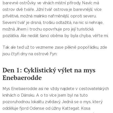
barevné ostrůvky ve vlnách místní přírody. Navíc má
ostrov dvě tváře. Jižní tvář ostrova je barevnější, více
přívětivá, možná malinko nafrněnější, oproti severu.
Severní tvář je drsná, trošku odtažitá, na nic si nehraje,
možná Jihem i trochu opovrhuje pro její turistická
pozlátka. Ale nedát šanci oběma by byla chyba, věřte mi.
Tak ale teď už to vezmeme zase pěkně popořádku, zde
jsou čtyři dny na ostrově Fyn:
Den 1: Cyklistický výlet na mys
Enebaerodde
Mys Enebaerodde asi ne vždy najdete v cestovatelských
knihách o Dánsku. A o to více jsem byl na tuto
pozoruhodnou lokalitu zvědavý. Jedná se o mys, který
odděluje fjord Odense od úžiny Kattegat. Kosa