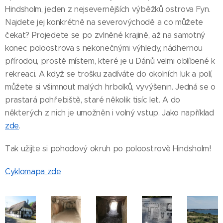
Hindsholm, jeden z nejsevernějších výběžků ostrova Fyn.
Najdete jej konkrétně na severovýchodě a co můžete
čekat? Projedete se po zvlněné krajině, až na samotný
konec poloostrova s nekonečnými výhledy, nádhernou
přírodou, prostě místem, které je u Dánů velmi oblíbené k
rekreaci. A když se trošku zadíváte do okolních luk a polí,
můžete si všimnout malých hrbolků, vyvýšenin. Jedná se o
prastará pohřebiště, staré několik tisíc let. A do
některých z nich je umožněn i volný vstup. Jako například
zde
.
Tak užijte si pohodový okruh po poloostrově Hindsholm!
Cyklomapa zde