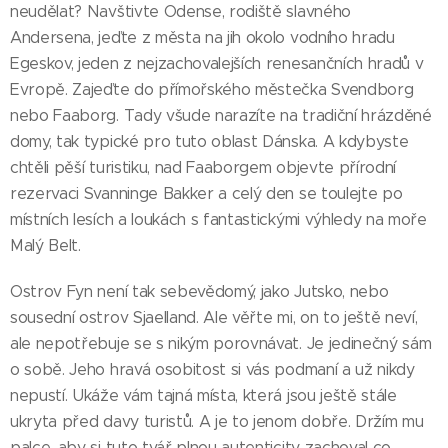
neudělat? Navštivte Odense, rodiště slavného
Andersena, jeďte z města na jih okolo vodního hradu
Egeskov, jeden z nejzachovalejších renesančních hradů v
Evropě. Zajeďte do přímořského městečka Svendborg
nebo Faaborg. Tady všude narazíte na tradiční hrázděné
domy, tak typické pro tuto oblast Dánska. A kdybyste
chtěli pěší turistiku, nad Faaborgem objevte přírodní
rezervaci Svanninge Bakker a celý den se toulejte po
místních lesích a loukách s fantastickými výhledy na moře
Malý Belt.
Ostrov Fyn není tak sebevědomý, jako Jutsko, nebo
sousední ostrov Sjaelland. Ale věřte mi, on to ještě neví,
ale nepotřebuje se s nikým porovnávat. Je jedinečný sám
o sobě. Jeho hravá osobitost si vás podmaní a už nikdy
nepustí. Ukáže vám tajná místa, která jsou ještě stále
ukryta před davy turistů. A je to jenom dobře. Držím mu
palce, aby si tuto tvář plnou autenticity zachoval co