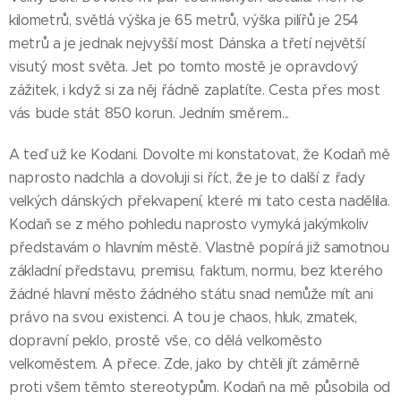
kilometrů, světlá výška je 65 metrů, výška pilířů je 254
metrů a je jednak nejvyšší most Dánska a třetí největší
visutý most světa. Jet po tomto mostě je opravdový
zážitek, i když si za něj řádně zaplatíte. Cesta přes most
vás bude stát 850 korun. Jedním směrem...
A teď už ke Kodani. Dovolte mi konstatovat, že Kodaň mě
naprosto nadchla a dovoluji si říct, že je to další z řady
velkých dánských překvapení, které mi tato cesta nadělila.
Kodaň se z mého pohledu naprosto vymyká jakýmkoliv
představám o hlavním městě. Vlastně popírá již samotnou
základní představu, premisu, faktum, normu, bez kterého
žádné hlavní město žádného státu snad nemůže mít ani
právo na svou existenci. A tou je chaos, hluk, zmatek,
dopravní peklo, prostě vše, co dělá velkoměsto
velkoměstem. A přece. Zde, jako by chtěli jít záměrně
proti všem těmto stereotypům. Kodaň na mě působila od