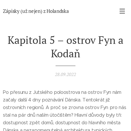
Zápisky (už nejen) z Holandska
Kapitola 5 – ostrov Fyn a
Kodaň
28.09.2022
Po přesunu z Jutského poloostrova na ostrov Fyn nám
začaly další 4 dny poznávání Dánska. Tentokrát již
ostrovních regionů. A proč se zrovna ostrov Fyn pro nás
stal na pár dnů naším útočištěm? Hlavní důvody byly tři:
dostupnost zpět domů, dostupnost do hlavního města
Dánska a nezapomenutelná architektura typických