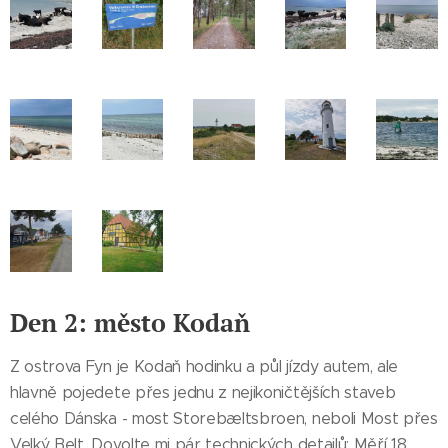
Den 2: město Kodaň
Z ostrova Fyn je Kodaň hodinku a půl jízdy autem, ale
hlavně pojedete přes jednu z nejikoničtějších staveb
celého Dánska - most Storebæltsbroen, neboli Most přes
Velký Belt. Dovolte mi pár technických detailů: Měří 18