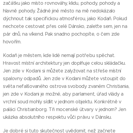
začátku jako místo rovnováhy, klidu, pohody, pohody a
hlavně pohody. Žádné jiné město na mě nedokázalo
dýchnout tak specifickou atmosférou, jako Kodaň. Pokud
nechcete cestovat přes celé Dánsko, zaleťte sem, jen na
pár dnů, na víkend. Pak snadno pochopíte, o čem zde
hovořím.
Kodaň je městem, kde lidé nemají potřebu spěchat.
Hravost místní architektury jen doplňuje celou skládačku.
Jen zde v Kodani si můžete zalyžovat na střeše místní
spalovny odpadů. Jen zde v Kodani můžete vstoupit do
světa nefalšovaného ostrova svobody zvaném Christiania,
jen zde v Kodani je možné, aby parlament, úřad vlády a
vrchní soud mohly sídlit v jednom objektu. Konkrétně v
paláci Christianborg. Tři mocenské útvary v jednom? Jen
ukázka absolutního respektu vůči právu v Dánsku.
Je dobré si tuto skutečnost uvědomit, než začnete